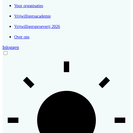
Voor organisaties
Vrijwilligersacademie
Vrijwilligersproeverij 2026
Over ons
Inloggen