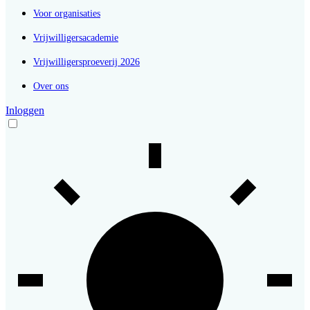
Voor organisaties
Vrijwilligersacademie
Vrijwilligersproeverij 2026
Over ons
Inloggen